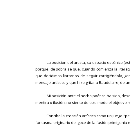
La posición del artista, su espacio escénico (estétic
porque, de sobra sé que, cuando comienza la literatu
que decidimos librarnos de seguir corrigiéndola, ge
mensaje artístico y que hizo gritar a Baudelaire, de 
Mi posición ante el hecho poético ha sido, desde si
mentira o ilusión, no siento de otro modo el objetivo m
Concibo la creación artística como un juego “perver
fantasma originario del goce de la fusión primigenia en