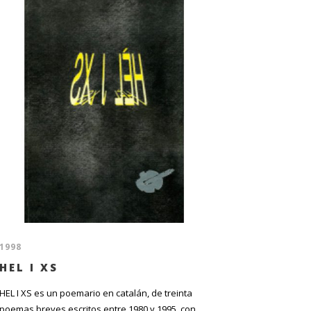
1998
HEL I XS
HEL I XS es un poemario en catalán, de treinta
poemas breves escritos entre 1980 y 1995, con