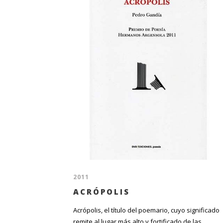
2011
ACRÓPOLIS
Acrópolis, el título del poemario, cuyo significado
remite al lugar más alto y fortificado de las