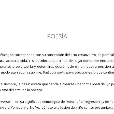
POESÍA
o), se corresponde con su concepción del acto creativo. Yo, en particular
ra, acaba la vida. Y, si escribo, es para huir del lugar donde me encuent
nera su propia teoría y determina, querámoslo o no, nuestra posición ant
un modo aterrador y sublime,
Tout pour moi deviens allégorie
, es lo que confi
empre, la de un esteta que tiende a crearse una forma ideal del yo por e
ismo del arte, de lo poético.
so” ―en su significado etimológico de “retorno” o “regresión”, y de “d
tre el Yo ideal y el No-Yo, idéntico a la fusión del niño con su progenitora