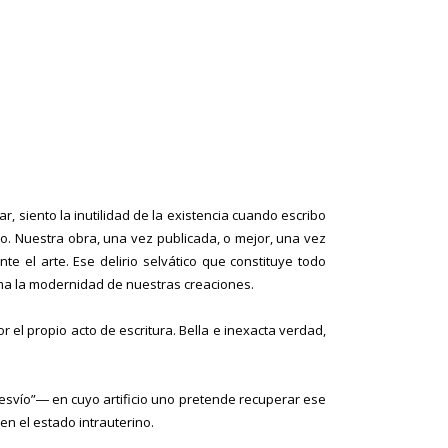
, siento la inutilidad de la existencia cuando escribo
ro. Nuestra obra, una vez publicada, o mejor, una vez
e el arte. Ese delirio selvático que constituye todo
rma la modernidad de nuestras creaciones.
l propio acto de escritura. Bella e inexacta verdad,
esvío”― en cuyo artificio uno pretende recuperar ese
 en el estado intrauterino.