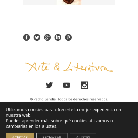
© Pedro Gandía. Todos los derechos reservados.
Utilizamos cookies para ofrecerte la mejor experiencia en
Aviso Legal
nuestra web.
Puedes aprender más sobre qué cookies utilizamos o
cambiarlas en los ajustes.
ACEPTAR
RECHAZAR
AJUSTES