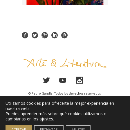
© Pedro Gandía. Todos los derechos reservados.
Utilizamos cookies para ofrecerte la mejor experiencia en
Aviso Legal
nuestra web.
Puedes aprender más sobre qué cookies utilizamos o
cambiarlas en los ajustes.
ACEPTAR
RECHAZAR
AJUSTES