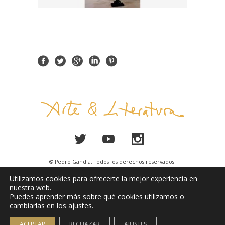
© Pedro Gandía. Todos los derechos reservados.
Utilizamos cookies para ofrecerte la mejor experiencia en
Aviso Legal
nuestra web.
Puedes aprender más sobre qué cookies utilizamos o
cambiarlas en los ajustes.
ACEPTAR
RECHAZAR
AJUSTES