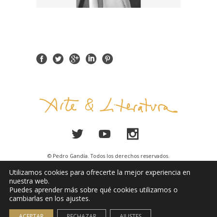
© Pedro Gandía. Todos los derechos reservados.
Utilizamos cookies para ofrecerte la mejor experiencia en
Aviso Legal
nuestra web.
Puedes aprender más sobre qué cookies utilizamos o
cambiarlas en los ajustes.
ACEPTAR
RECHAZAR
AJUSTES