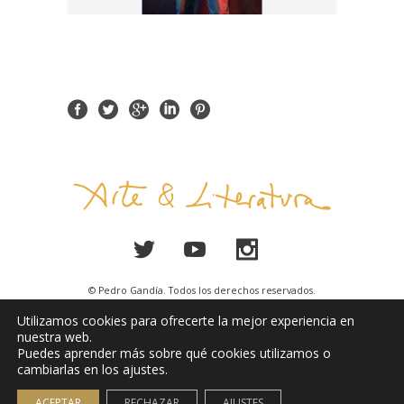
© Pedro Gandía. Todos los derechos reservados.
Utilizamos cookies para ofrecerte la mejor experiencia en
Aviso Legal
nuestra web.
Puedes aprender más sobre qué cookies utilizamos o
cambiarlas en los ajustes.
ACEPTAR
RECHAZAR
AJUSTES