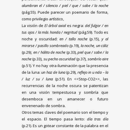
alumbran el / silencio / piel / que / sabe / la noche
(pág.55). Puede parecer un poemario de forma,
como privilegio artístico,
La visión de
El árbol axial
es negra:
del fulgor / en
tus ojos / la más honda / negritud
(pág.59). Todo es
noche y oscuridad:
en / tallo noche
(p.15),
y al
mirarse / pasillo sombreado (
p.19),
la noche, un cáliz
(p.29
), en / hálito de noche
(p.33),
piel que / sabe / la
noche
(p.33),
su pecho oscuridad
(p.37),
sombrío aire
(p.51). Y no hay otra iluminación que la presencia
de la luna:
un haz de luna
(p.29),
reflejo in u nda – la
/ luz / su / luna
(p.51). En <<Stop-CO2>>, las
recurrencias de la noche oscura se patentizan
en una visión tempestuosa y sombría que
desemboca en un amanecer o futuro
envenenado de sombra.
Otros temas claves del poemario son el tiempo y
el espacio. El tiempo pasa lento:
día tras día
(p.21). Es un gotear constante de la palabra en el