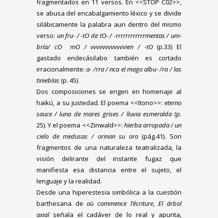
fragmentados en 11 versos. En <<STOP C02>>,
se abusa del encabalgamiento léxico y se divide
silábicamente la palabra aun dentro del mismo
verso:
un fru- / -tO de tO- / -rrrrrrrrrrrrmentas / um-
bría/ cO mO / vvvvvvvvvvvvien / -tO
(p.33) El
gastado endecásilabo también es cortado
irracionalmente:
a- /rra / nca el mago albu- /ra / las
tinieblas
(p. 45).
Dos composiciones se erigen en homenaje al
haikú, a su justedad. El poema <<Itono>>:
eterno
sauce / luna de mares grises / lluvia esmeralda
(p.
25). Y el poema <<Zinwald>>:
hierba arropada / un
cielo de medusas / orinan su oro
(pág.41). Son
fragmentos de una naturaleza teatralizada, la
visión delirante del instante fugaz que
manifiesta esa distancia entre el sujeto, el
lenguaje y la realidad.
Desde una hiperestesia simbólica a la cuestión
barthesana de
où commence l’écriture
,
El árbol
axial
señala el cadáver de lo real y apunta,