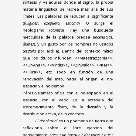
síntesis y veladuras donde el signo, la propia
materia lingüística, se recrea más allá de sus
límites. Las palabras se reducen al significante
(
fulígines, azeguero, esti
c
ma
). O surge el
neologismo (
otoñiza
). Hay una búsqueda
meticulosa de la palabra precisa (
incendajas,
álabes
), y un gusto por los nombres no usados
(
esguila
por ardilla). Dentro del contexto mítico
que los títulos infunden: <<Maestrazgonía>>,
<<Ur-Ana>>, <<Víridis>>, <<Zinwald>>, <<Ker>>,
<<Fílira>>, etc. Todo en función de una
renovación del mito, hacia el origen, el no-
espacio y el no-tiempo.
Pérez-Salamero oficia con el no-espacio en el
espacio, con el vacío. Es la antesala del
estremecimiento físico, de la división y la
distribución activa, de lo concreto.
El árbol axial
es un poemario de tierra que
reflexiona sobre el libre ejercicio del
pensamiento:
crece / un bosque / de/ voces / que /