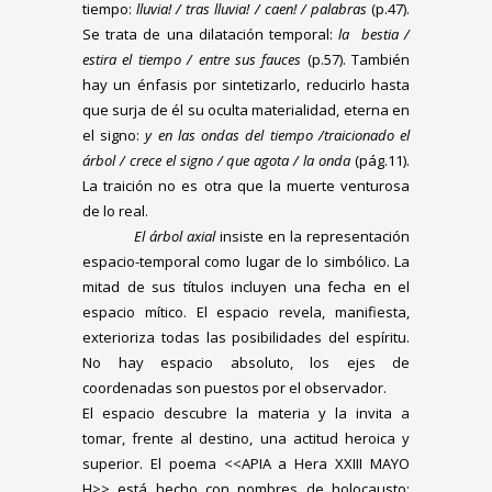
tiempo:
lluvia! / tras lluvia! / caen! / palabras
(p.47).
Se trata de una dilatación temporal:
la bestia /
estira el tiempo / entre sus fauces
(p.57). También
hay un énfasis por sintetizarlo, reducirlo hasta
que surja de él su oculta materialidad, eterna en
el signo:
y en las ondas del tiempo /traicionado el
árbol / crece el signo / que agota / la onda
(pág.11).
La traición no es otra que la muerte venturosa
de lo real.
El árbol axial
insiste en la representación
espacio-temporal como lugar de lo simbólico. La
mitad de sus títulos incluyen una fecha en el
espacio mítico. El espacio revela, manifiesta,
exterioriza todas las posibilidades del espíritu.
No hay espacio absoluto, los ejes de
coordenadas son puestos por el observador.
El espacio descubre la materia y la invita a
tomar, frente al destino, una actitud heroica y
superior. El poema <<APIA a Hera XXIII MAYO
H
>> está hecho con nombres de holocausto: