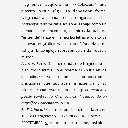
fragmentos adquiere en <<Colocazia)>>una
plástica inusual (fig.1). La disposición formal
caligramática toma el protagonismo: las
noctívagas aves
se reflejan en el espejo como un
sombrío aire encendido, mientras la palabra
“enciende” lanza en llamas las letras a lo alto. La
disposición gráfica ha sido aquí forzada para
reflejar la compleja representación de nuestro
mundo.
A veces, Pérez-Salamero, más que fragmentar el
discurso lo mutila. En el poema <<Sin luz en los
incendios>> se ocultan las proposiciones
principales que subrayan la ausencia y su
silencio como esencia poética:
y al mirarse /
pasillo sombreado // si acaricia / cenizas de un
magnífico / columbario
(p.19).
En
El árbol axial
se cuestiona la métrica clásica en
su desintegración. <<OINOS a Bromio II
SEPTIEMBRE
M
>> consta de tres heptasílabos