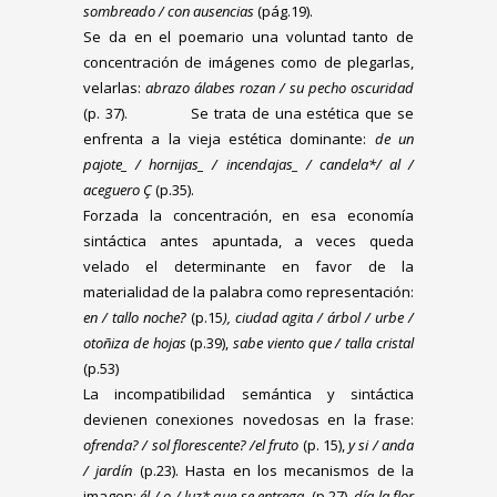
sombreado / con ausencias
(pág.19).
Se da en el poemario una voluntad tanto de
concentración de imágenes como de plegarlas,
velarlas:
abrazo álabes rozan / su pecho oscuridad
(p. 37). Se trata de una estética que se
enfrenta a la vieja estética dominante:
de un
pajote_ / hornijas_ / incendajas_ / candela*/ al /
aceguero Ç
(p.35).
Forzada la concentración, en esa economía
sintáctica antes apuntada, a veces queda
velado el determinante en favor de la
materialidad de la palabra como representación:
en / tallo noche?
(p.15
), ciudad agita / árbol / urbe /
otoñiza de hojas
(p.39),
sabe viento que / talla cristal
(p.53)
La incompatibilidad semántica y sintáctica
devienen conexiones novedosas en la frase:
ofrenda? / sol florescente? /el fruto
(p. 15),
y si / anda
/ jardín
(p.23). Hasta en los mecanismos de la
imagen:
él / o / luz* que se entrega
(p.27),
día la flor