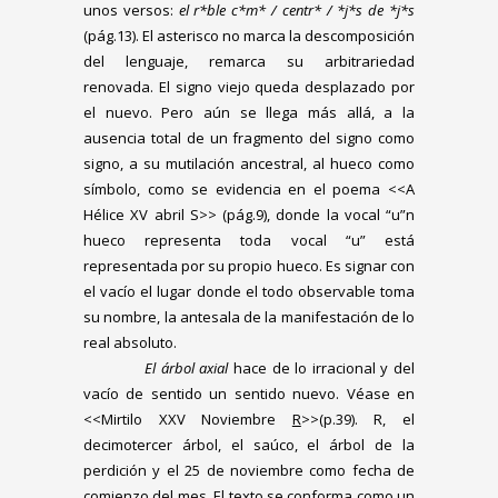
unos versos:
el r*ble c*m* / centr* / *j*s de *j*s
(pág.13). El asterisco no marca la descomposición
del lenguaje, remarca su arbitrariedad
renovada. El signo viejo queda desplazado por
el nuevo. Pero aún se llega más allá, a la
ausencia total de un fragmento del signo como
signo, a su mutilación ancestral, al hueco como
símbolo, como se evidencia en el poema <<A
Hélice XV abril S>> (pág.9), donde la vocal “u”n
hueco representa toda vocal “u” está
representada por su propio hueco. Es signar con
el vacío el lugar donde el todo observable toma
su nombre, la antesala de la manifestación de lo
real absoluto.
El árbol axial
hace de lo irracional y del
vacío de sentido un sentido nuevo. Véase en
<<Mirtilo XXV Noviembre
R
>>(p.39). R, el
decimotercer árbol, el saúco, el árbol de la
perdición y el 25 de noviembre como fecha de
comienzo del mes. El texto se conforma como un