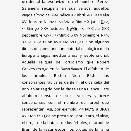
occidental la esclavizó con el hombre. Pérez-
Salamero recupera en sus versos aquellos
viejos símbolos. <<A hélice XV abril
S
>>, <<Melia
XVI febrero Nion>>, <<Aria a Dione X junio
D
>>,
<<Siringe XXV octubre
Ng
/
Gn
>>, <<Cisla XXX
septiembre
G
>>, <<Mirtilo XXV Noviembre
R
>>,
<<HALYS a BRAn XVIII MARZO
F
>>. Son algunos
títulos del poemario, un material mitológico de la
Europa antigua mediterránea y septentrional.
Aquella reliquia del druidismo que Robert
Graves recoge en
La Diosa Blanca
. El alfabeto de
los árboles Beth-Luis-Nion, B.L.N., las
consonantes radicales de Belin, el dios celta del
año solar regido por la diosa Luna Blanca. Este
alfabeto consta de cinco vocales y trece
consonantes con el nombre del árbol que
representan. Así, por ejemplo, <<HALYS a BRAn
XVIII MARZO
F
>> se presta a: F por Fearn, el aliso,
el brujo de la batalla de los árboles, el árbol de
Bran, de la resurrección, los brotes de la rama