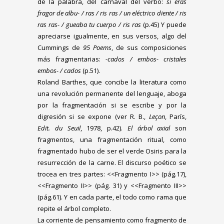
de la palabra, del carnaval del verbo:
si eras
fragor de albu- / ras / ris ras / un eléctrico diente / ris
ras ras- / gueaba tu cuerpo / ris ras
(p.45) Y puede
apreciarse igualmente, en sus versos, algo del
Cummings de
95 Poems
, de sus composiciones
más fragmentarias:
-cados / embos- cristales
embos- / cados
(p.51).
Roland Barthes, que concibe la literatura como
una revolución permanente del lenguaje, aboga
por la fragmentación si se escribe y por la
digresión si se expone (ver R. B.,
Leçon
, París,
Edit. du Seuil
, 1978, p.42).
El árbol axial
son
fragmentos, una fragmentación ritual, como
fragmentado hubo de ser el verde Osiris para la
resurrección de la carne. El discurso poético se
trocea en tres partes: <<Fragmento I>> (pág.17),
<<Fragmento II>> (pág. 31) y <<Fragmento III>>
(pág.61). Y en cada parte, el todo como rama que
repite el árbol completo.
La corriente de pensamiento como fragmento de