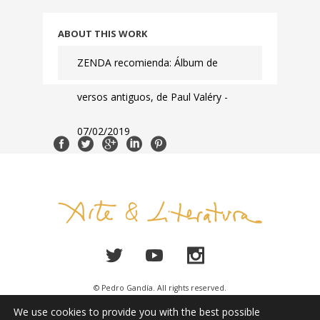
ABOUT THIS WORK
ZENDA recomienda: Álbum de
versos antiguos, de Paul Valéry -
07/02/2019
© Pedro Gandía. All rights reserved.
We use cookies to provide you with the best possible
Legal Notice