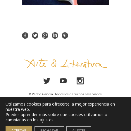
© Pedro Gandía. Todos los derechos reservados.
Utilizamos cookies para ofrecerte la mejor experiencia en
Aviso Legal
nuestra web.
Puedes aprender más sobre qué cookies utilizamos o
cambiarlas en los ajustes.
ACEPTAR
RECHAZAR
AJUSTES